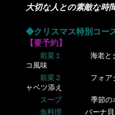
大切な人との素敵な時
◆クリスマス特別コー
【
要予約
】
前菜１
海老とグリ
コ風味
前菜２
フォアグラ
ャベツ添え
スープ
季節のポタ
魚料理
パーナ貝と鮮